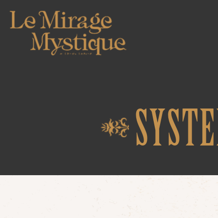
TOP
SYST
NEWS
WORLD
About
Story
Keyword