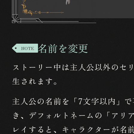
名前を変更
NOTE
ストーリー中は主人公以外のセ
生されます。
主人公の名前を「7文字以内」で
き、
デフォルトネームの「アリ
レイすると、
キャラクターが名