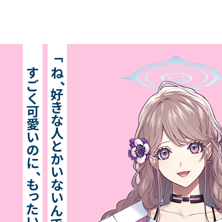
World
L
「
す
ね
、
ご
好
く
き
可
Keyword
G
な
愛
人
い
と
の
か
に
、
い
も
な
Character
S
っ
い
た
ん
い