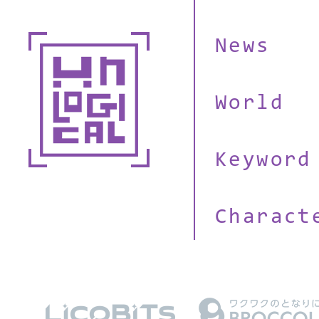
News
World
Keyword
Charact