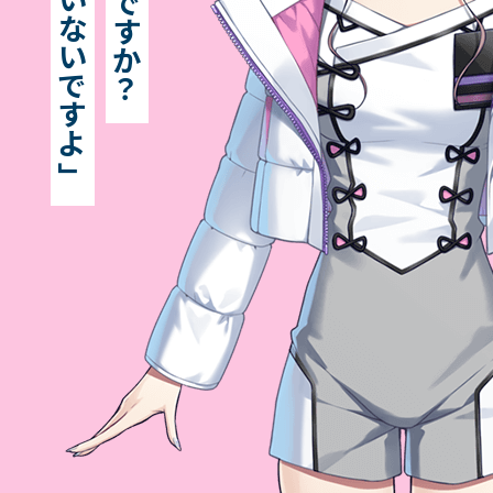
で
な
す
い
か
で
？
す
UN:LOGICAL Official
よ
」
UN:LOGICAL Official