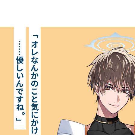
World
L
「
オ
…
レ
…
優
な
し
ん
Keyword
G
い
か
ん
の
で
こ
す
と
ね
気
。
Character
S
に
か
」
け