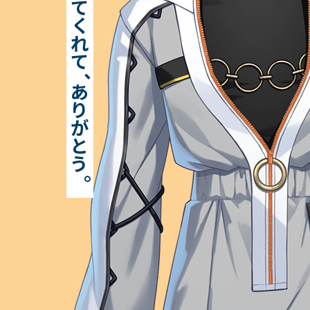
て
く
れ
て
、
UN:LOGICAL Official
あ
り
が
UN:LOGICAL Official
と
う
。