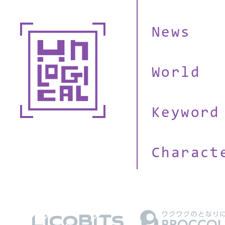
News
World
Keyword
Charact